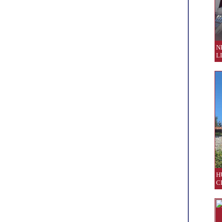
N
L
H
C