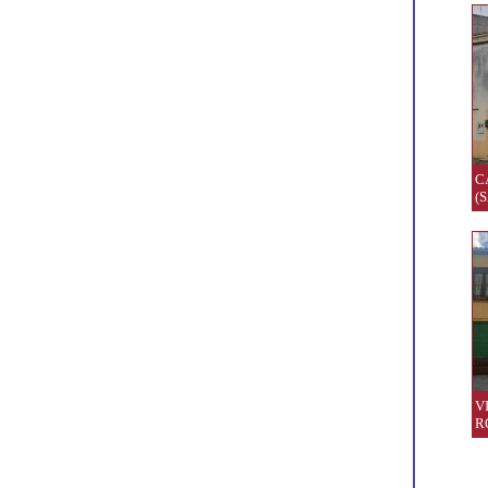
C
(
V
R