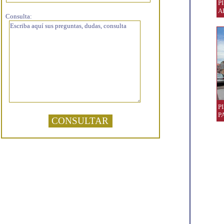
P
A
Consulta:
P
P