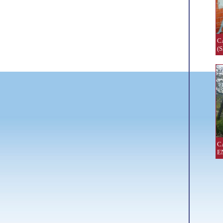
C
(
C
E