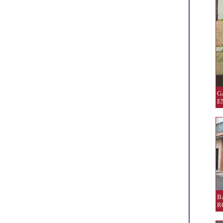
G
E
B
R