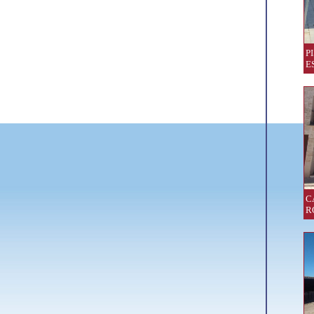
P
E
C
R