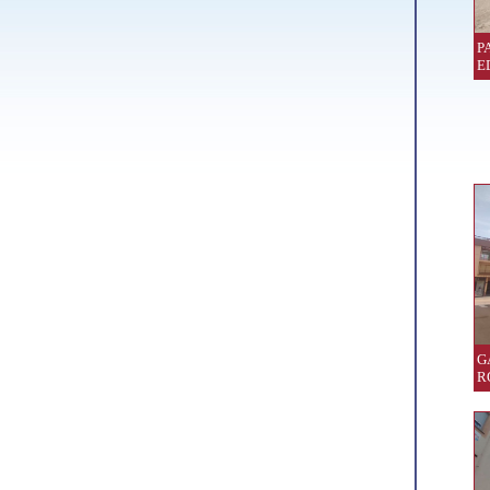
P
E
G
R